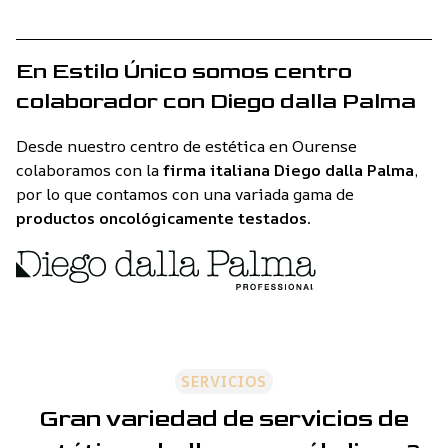
y belleza y por ello, podemos ofrecer un servicio
integral de tratamientos de estética y
estética
oncológica en Ourense
.
En Estilo Único somos centro
colaborador con Diego dalla Palma
Nuestro objetivo es garantizar la máxima satisfacción
de nuestros clientes, por lo que utilizamos
productos
Desde nuestro centro de estética en Ourense
de las mejores calidades
y empleamos las técnicas y
colaboramos con la
firma italiana Diego dalla Palma
,
tratamientos de estética más avanzados.
por lo que contamos con una variada gama de
productos oncológicamente testados
.
SERVICIOS
Gran variedad de servicios de